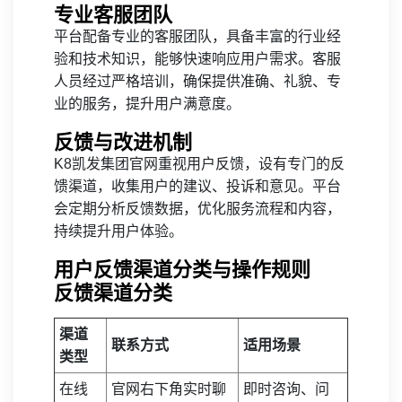
专业客服团队
平台配备专业的客服团队，具备丰富的行业经
验和技术知识，能够快速响应用户需求。客服
人员经过严格培训，确保提供准确、礼貌、专
业的服务，提升用户满意度。
反馈与改进机制
K8凯发集团官网重视用户反馈，设有专门的反
馈渠道，收集用户的建议、投诉和意见。平台
会定期分析反馈数据，优化服务流程和内容，
持续提升用户体验。
用户反馈渠道分类与操作规则
反馈渠道分类
渠道
联系方式
适用场景
类型
在线
官网右下角实时聊
即时咨询、问