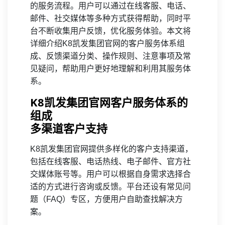
的服务流程。用户可以通过在线客服、电话、
邮件、社交媒体等多种方式获得帮助，同时平
台不断收集用户反馈，优化服务体验。本文将
详细介绍K8凯发集团官网的客户服务体系组
成、反馈渠道分类、操作规则、注意事项及常
见疑问，帮助用户更好地理解和利用其服务体
系。
K8凯发集团官网客户服务体系的
组成
多渠道客户支持
K8凯发集团官网提供多样化的客户支持渠道，
包括在线客服、电话热线、电子邮件、官方社
交媒体账号等。用户可以根据自身需求选择合
适的方式进行咨询或反馈。平台还设有常见问
题（FAQ）专区，方便用户自助查找解决方
案。