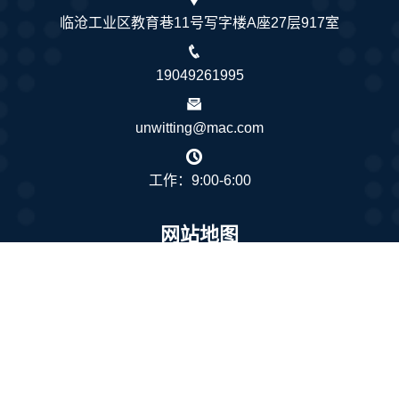
临沧工业区教育巷11号写字楼A座27层917室
19049261995
unwitting@mac.com
工作：9:00-6:00
网站地图
SiteMap