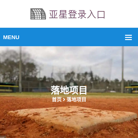
落地项目
首页
落地项目