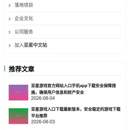
落地项目
企业文化
公司服务
加入
亚星中文站
推荐文章
亚星游戏官方网站入口手机app下载安全保障措
施，确保用户信息和财产安全
2026-08-04
亚星游戏入口下载最新版本，安全稳定的游戏下载
平台推荐
2026-08-03