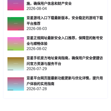
施，确保用户信息和财产安全
2026-08-04
亚星游戏入口下载最新版本，安全稳定的游戏下载
平台推荐
2026-08-03
亚星正规网址最新安全入口推荐，保障您的账号安
全与顺畅体验
2026-08-02
亚星手机官方地址查询指南，确保用户安全便捷访
问官方资源与服务平台
2026-07-29
亚星平台网页版最新功能更新与优化详情，提升用
户体验的实用指南
2026-07-28