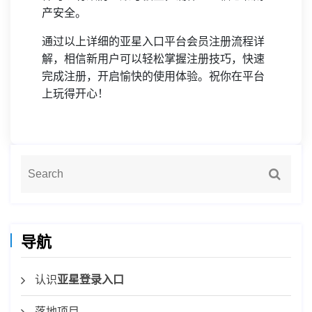
产安全。
通过以上详细的亚星入口平台会员注册流程详
解，相信新用户可以轻松掌握注册技巧，快速
完成注册，开启愉快的使用体验。祝你在平台
上玩得开心！
导航
认识
亚星登录入口
落地项目