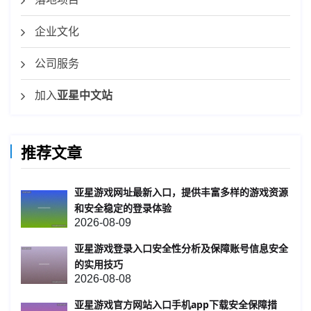
企业文化
公司服务
加入
亚星中文站
推荐文章
亚星游戏网址最新入口，提供丰富多样的游戏资源
和安全稳定的登录体验
2026-08-09
亚星游戏登录入口安全性分析及保障账号信息安全
的实用技巧
2026-08-08
亚星游戏官方网站入口手机app下载安全保障措