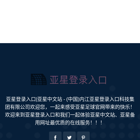
亚星登录入口|亚星中文站 - (中国)内江亚星登录入口科技集
团有限公司欢迎您，一起来感受亚星足球官网带来的快乐！
欢迎来到亚星登录入口和我们一起体验亚星中文站、亚星备
用网址最优质的在线服务！！！