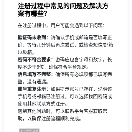
注册过程中常见的问题及解决方
案有哪些？
在注册过程中，用户可能会遇到以下问题：
验证码未收到：
请确认手机或邮箱是否填写正
确，等待几分钟后再次尝试，或检查短信/邮箱
垃圾箱。
密码不符合要求：
密码应包含字母和数字，长
度不少于6位，确保符合平台规定。
信息填写不完整：
确保所有必填项都已填写完
整，没有遗漏。
账号重复注册：
如果提示账号已存在，说明该
手机号或邮箱已注册过，可以选择找回密码或
使用其他联系方式注册。
遇到其他问题时，可以联系平台客服获取帮
助，以确保注册流程顺利完成。