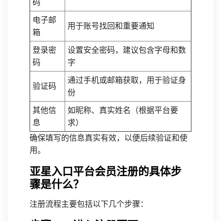
码
电子邮
用于账号找回和重要通知
箱
登录密
设置安全密码，建议包含字母和数
码
字
通过手机或邮箱获取，用于验证身
验证码
份
其他信
如昵称、真实姓名（根据平台要
息
求）
确保填写的信息真实有效，以便后续验证和使
用。
亚星入口平台会员注册的具体步
骤是什么？
注册流程主要包括以下几个步骤：