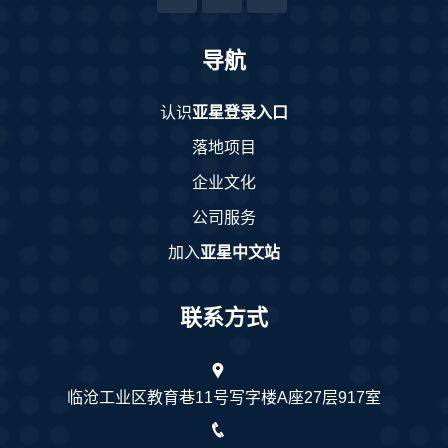
导航
认识
亚星登录入口
落地项目
企业文化
公司服务
加入
亚星中文站
联系方式
临沧工业区教育巷11号写字楼A座27层917室