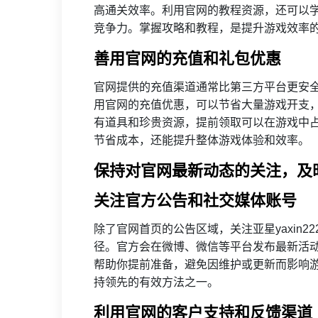
高通关效率。利用官网的教程资源，还可以
竞争力。掌握攻略和教程，是提升游戏效率
善用官网的充值和礼包优惠
官网提供的充值渠道通常比第三方平台更安
用官网的充值优惠，可以节省大量游戏开支
有道具和珍贵资源，提前领取可以在游戏中
节省成本，还能提升整体游戏体验和效率。
保持对官网最新动态的关注，及
关注官方公告和社交媒体账号
除了官网首页的公告区域，关注亚星yaxin
径。官方会在微博、微信等平台发布最新活
帮助你提前准备，避免因维护或更新而影响
持领先的有效方法之一。
利用官网的客户支持和反馈渠道