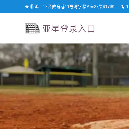
临沧工业区教育巷11号写字楼A座27层917室
1