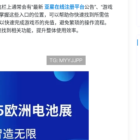
导航栏上通常会有“最新
亚星在线注册平台
公告”、“游戏
目。掌握这些入口的位置，可以帮助你快速找到所需信
可以快速完成游戏币的充值，避免繁琐的操作流程。
速找到相关功能，提升整体使用效率。