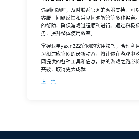
遇到问题时，及时联系官网的客服支持，可
客服、问题反馈和常见问题解答等多种渠道
的帮助，确保游戏过程顺利进行。通过积极
务，提升整体使用效率。
掌握亚星yaxin222官网的实用技巧，合
习和适应官网的最新动态，将让你在游戏中
网提供的各种工具和信息，你的游戏之路必将更
突破，取得更大成就！
上一篇