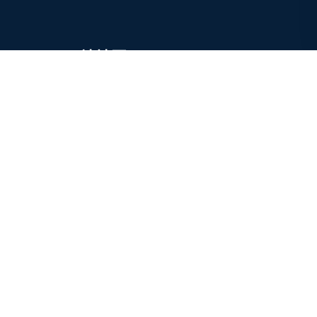
网站地图
字楼A座
SiteMap