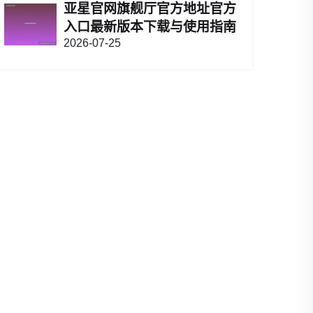
亚星官网旗舰厅官方地址官方
入口最新版本下载与使用指南
2026-07-25