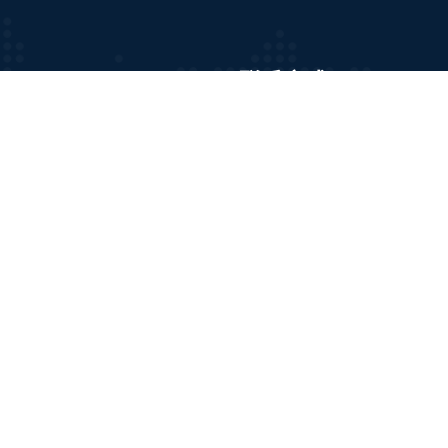
联系方式
星登录入口
临沧工业区教育巷11号写
27层917室
目
19049261995
化
unwitting@mac.com
务
工作：9:00-6:00
星中文站