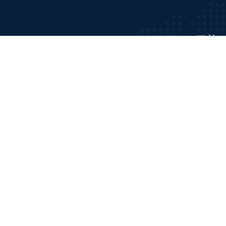
导航
认识
亚
亚星登录入口|亚星中文站 - (中国)内江
落地项
亚星登录入口科技集团有限公司欢迎
您，一起来感受亚星足球官网带来的
企业文
快乐！欢迎来到亚星登录入口和我们
公司服
一起体验亚星中文站、亚星备用网址
加入
亚
最优质的在线服务！！！