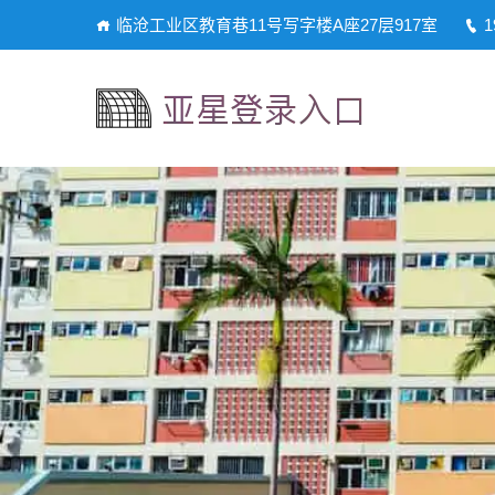
临沧工业区教育巷11号写字楼A座27层917室
1