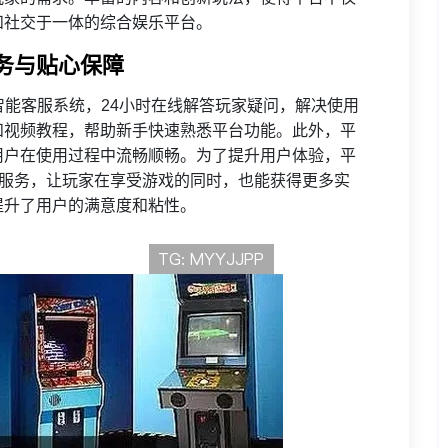
和社交于一体的综合娱乐平台。
务与贴心保障
智能客服系统，24小时在线解答玩家疑问，解决使用
和视频教程，帮助新手快速熟悉平台功能。此外，平
用户在使用过程中流畅顺畅。为了提升用户体验，平
属服务，让玩家在享受游戏的同时，也能获得更多实
提升了用户的满意度和粘性。