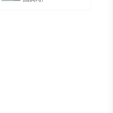
2026-07-27