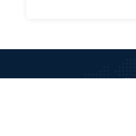
导航
认识
亚
亚星登录入口|亚星中文站 - (中国)内江
落地项
亚星登录入口科技集团有限公司欢迎
您，一起来感受亚星足球官网带来的
企业文
快乐！欢迎来到亚星登录入口和我们
公司服
一起体验亚星中文站、亚星备用网址