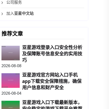
公司服务
加入
亚星中文站
推荐文章
亚星游戏登录入口安全性分析
及保障账号信息安全的实用技
巧
2026-08-08
亚星游戏官方网站入口手机
app下载安全保障措施，确保
用户信息和财产安全
2026-08-04
亚星游戏入口下载最新版本，
安全稳定的游戏下载平台推荐