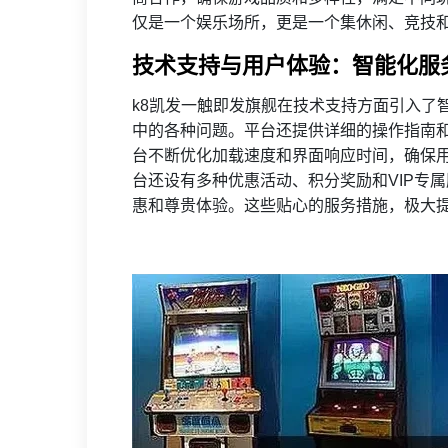
仅是一个娱乐场所，更是一个集休闲、竞技
技术支持与用户体验：智能化服
k8凯发一触即发旗舰在技术支持方面引入了
中的各种问题。平台还提供详细的操作指南
台不断优化加载速度和界面响应时间，确保
台还设有多种优惠活动、积分奖励和VIP专
惠和尊贵体验。这些贴心的服务措施，极大