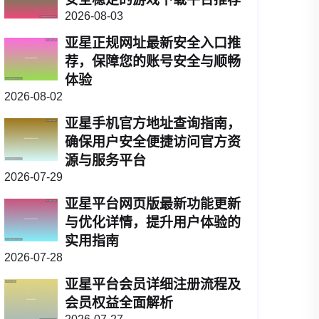
2026-08-03
亚星正规网址最新安全入口推
荐，保障您的账号安全与顺畅
体验
2026-08-02
亚星手机官方地址查询指南，
确保用户安全便捷访问官方资
源与服务平台
2026-07-29
亚星平台网页版最新功能更新
与优化详情，提升用户体验的
实用指南
2026-07-28
亚星平台会员详细注册流程及
会员权益全面解析