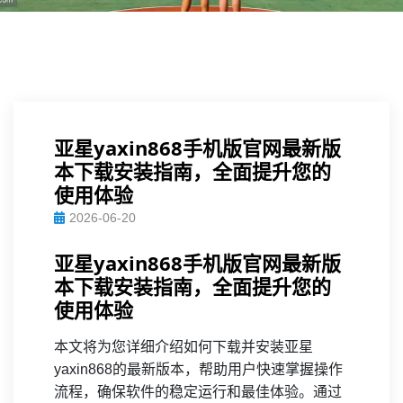
亚星yaxin868手机版官网最新版
本下载安装指南，全面提升您的
使用体验
2026-06-20
亚星yaxin868手机版官网最新版
本下载安装指南，全面提升您的
使用体验
本文将为您详细介绍如何下载并安装亚星
yaxin868的最新版本，帮助用户快速掌握操作
流程，确保软件的稳定运行和最佳体验。通过