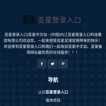
亚星登录入口|亚星中文站 - (中国)内江亚星登录入口科技集
团有限公司欢迎您，一起来感受亚星足球官网带来的快乐！
欢迎来到亚星登录入口和我们一起体验亚星中文站、亚星备
用网址最优质的在线服务！！！
导航
认识
亚星登录入口
落地项目