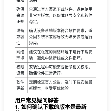
事项
说明
确保
只通过官方渠道下载软件，避免使用
来源
非官方版本，以保障账号安全和软件
正规
稳定。
设备
确认设备系统版本符合软件要求，避
兼容
免因系统不兼容导致无法安装或运行
性
异常。
网络
建议在稳定的网络环境下进行下载安
环境
装，避免中途断线或文件损坏。
权限
安装过程中可能需要授予相关权限，
设置
确保软件正常运行。
软件
定期检查官方公告，及时下载安装最
更新
新版本，享受更优体验。
用户常见疑问解答
1. 如何确认下载的版本是最新