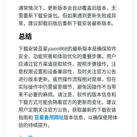
通常情况下，更新版本会自动覆盖旧版本，无
需重新下载安装包。但如果遇到更新失败或异
常，建议卸载旧版后重新下载安装最新版本。
总结
下载安装亚星yaxin868的最新版本是确保软件
安全、功能完善和体验优化的重要步骤。用户
应通过官方渠道获取软件，按照步骤操作，注
意权限设置和设备兼容性，及时关注官方公告
进行版本更新。虽然操作流程相对简单，但在
实际操作中仍需留意细节，避免因操作不当带
来不必要的麻烦。请注意，软件的版本信息和
下载方式可能会随着官方的更新而变化，建议
用户定期关注官方公告，获取最新的下载安装
指南和
亚星备用网址
版本信息，以确保使用体
验的持续提升。