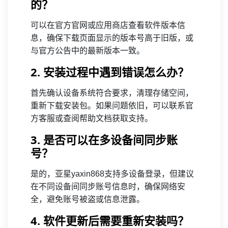
的？
可以在官方官网或应用商店查看软件版本信
息，确保下载页面显示的版本号高于旧版，或
与官方公告中的最新版本一致。
2. 安装过程中遇到错误怎么办？
首先确认设备系统符合要求，清理存储空间，
重新下载安装包。如果问题依旧，可以联系官
方客服或查阅帮助文档获取支持。
3. 是否可以在多设备间同步账
号？
是的，亚星yaxin868支持多设备登录，但建议
在不同设备间同步账号信息时，确保网络安
全，避免账号被盗或信息泄露。
4. 软件更新后需要重新安装吗？