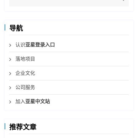
导航
认识
亚星登录入口
落地项目
企业文化
公司服务
加入
亚星中文站
推荐文章