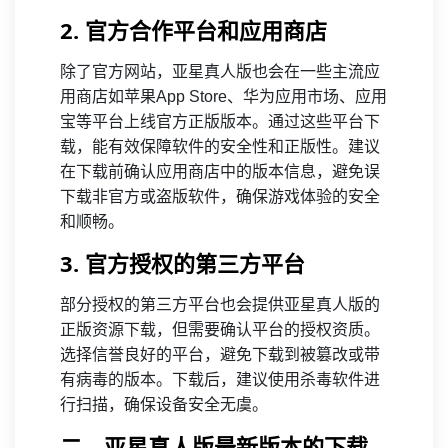
2. 官方合作平台和应用商店
除了官方网站，亚星真人版也会在一些主流应
用商店如苹果App Store、华为应用市场、应用
宝等平台上线官方正版版本。通过这些平台下
载，能有效保障软件的安全性和正版性。建议
在下载前确认应用商店中的版本信息，避免误
下载非官方或盗版软件，确保游戏体验的安全
和顺畅。
3. 官方授权的第三方平台
部分授权的第三方平台也会提供亚星真人版的
正版资源下载，但需要确认平台的授权资质。
选择信誉良好的平台，避免下载到被篡改或带
有病毒的版本。下载后，建议使用杀毒软件进
行扫描，确保设备安全无虞。
二、亚星真人版最新版本的下载