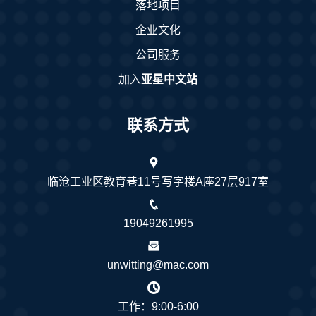
落地项目
企业文化
公司服务
加入
亚星中文站
联系方式
临沧工业区教育巷11号写字楼A座27层917室
19049261995
unwitting@mac.com
工作：9:00-6:00