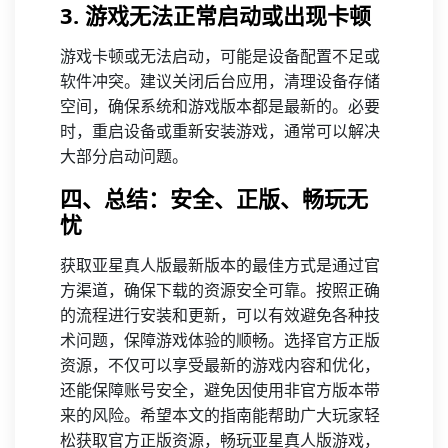
3. 游戏无法正常启动或出现卡顿
游戏卡顿或无法启动，可能是设备配置不足或
软件冲突。建议关闭后台应用，清理设备存储
空间，确保系统和游戏版本都是最新的。必要
时，重启设备或重新安装游戏，通常可以解决
大部分启动问题。
四、总结：安全、正版、畅玩无
忧
获取亚星真人版最新版本的最佳方式是通过官
方渠道，确保下载的资源安全可靠。按照正确
的流程进行安装和更新，可以有效避免各种技
术问题，保障游戏体验的顺畅。选择官方正版
资源，不仅可以享受最新的游戏内容和优化，
还能保障账号安全，避免因使用非官方版本带
来的风险。希望本文的指南能帮助广大玩家轻
松获取官方正版资源，畅玩亚星真人版游戏，