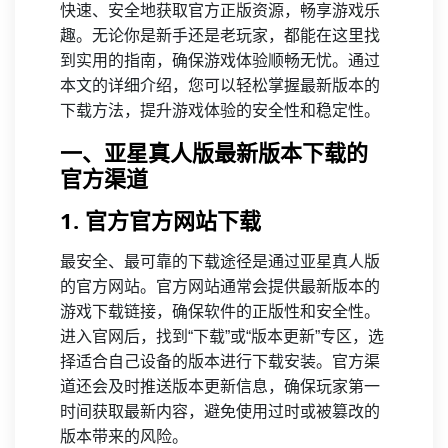
快速、安全地获取官方正版资源，畅享游戏乐
趣。无论你是新手还是老玩家，都能在这里找
到实用的指南，确保游戏体验顺畅无忧。通过
本文的详细介绍，您可以轻松掌握最新版本的
下载方法，提升游戏体验的安全性和稳定性。
一、亚星真人版最新版本下载的
官方渠道
1. 官方官方网站下载
最安全、最可靠的下载途径是通过亚星真人版
的官方网站。官方网站通常会提供最新版本的
游戏下载链接，确保软件的正版性和安全性。
进入官网后，找到“下载”或“版本更新”专区，选
择适合自己设备的版本进行下载安装。官方渠
道还会及时推送版本更新信息，确保玩家第一
时间获取最新内容，避免使用过时或被篡改的
版本带来的风险。