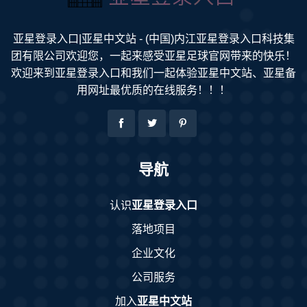
亚星登录入口|亚星中文站 - (中国)内江亚星登录入口科技集
团有限公司欢迎您，一起来感受亚星足球官网带来的快乐！
欢迎来到亚星登录入口和我们一起体验亚星中文站、亚星备
用网址最优质的在线服务！！！
导航
认识
亚星登录入口
落地项目
企业文化
公司服务
加入
亚星中文站