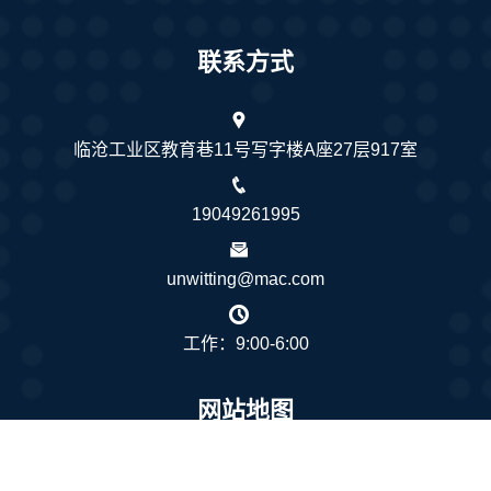
联系方式
临沧工业区教育巷11号写字楼A座27层917室
19049261995
unwitting@mac.com
工作：9:00-6:00
网站地图
SiteMap