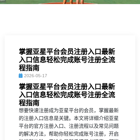
掌握亚星平台会员注册入口最新
入口信息轻松完成账号注册全流
程指南
2026-05-17
掌握亚星平台会员注册入口最新
入口信息轻松完成账号注册全流
程指南
想要快速注册成为亚星平台的会员，掌握最新
的注册入口信息是关键。本文将详细介绍亚星
平台的官方注册入口、注册流程以及常见问题
的解决方法，帮助你轻松完成账号注册，开启