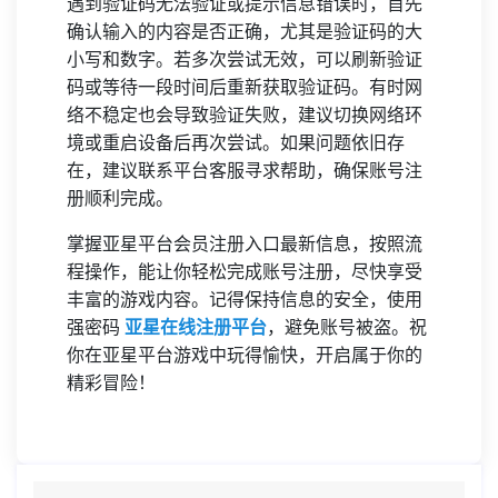
遇到验证码无法验证或提示信息错误时，首先
确认输入的内容是否正确，尤其是验证码的大
小写和数字。若多次尝试无效，可以刷新验证
码或等待一段时间后重新获取验证码。有时网
络不稳定也会导致验证失败，建议切换网络环
境或重启设备后再次尝试。如果问题依旧存
在，建议联系平台客服寻求帮助，确保账号注
册顺利完成。
掌握亚星平台会员注册入口最新信息，按照流
程操作，能让你轻松完成账号注册，尽快享受
丰富的游戏内容。记得保持信息的安全，使用
强密码
亚星在线注册平台
，避免账号被盗。祝
你在亚星平台游戏中玩得愉快，开启属于你的
精彩冒险！