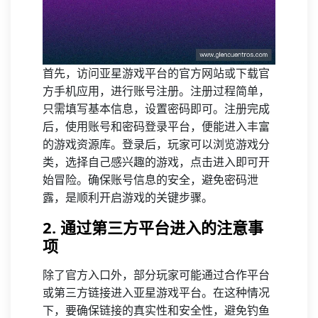
首先，访问亚星游戏平台的官方网站或下载官
方手机应用，进行账号注册。注册过程简单，
只需填写基本信息，设置密码即可。注册完成
后，使用账号和密码登录平台，便能进入丰富
的游戏资源库。登录后，玩家可以浏览游戏分
类，选择自己感兴趣的游戏，点击进入即可开
始冒险。确保账号信息的安全，避免密码泄
露，是顺利开启游戏的关键步骤。
2. 通过第三方平台进入的注意事
项
除了官方入口外，部分玩家可能通过合作平台
或第三方链接进入亚星游戏平台。在这种情况
下，要确保链接的真实性和安全性，避免钓鱼