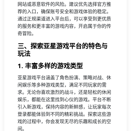
网站或恶意软件的风险。建议优先选择官方推
荐的入口，确保账号安全和游戏体验的稳定。
通过正规渠道进入平台后，可以享受到更优质
的服务和更丰富的游戏内容，开启属于你的传
奇冒险。
三、探索亚星游戏平台的特色与
玩法
1. 丰富多样的游戏类型
亚星游戏平台涵盖了角色扮演、策略对战、休
闲娱乐等多种游戏类型，满足不同玩家的需
求。无论你喜欢激烈的战斗，还是轻松的休闲
娱乐，都能在这里找到心仪的游戏。平台不断
引入新游戏，保持内容的新鲜感，让玩家每次
登录都能体验到不同的精彩挑战。探索这些游
戏的过程中，你会发现无尽的乐趣和成长的空
间。