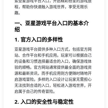
索亚星游戏平台入口，开启精彩纷呈的游戏旅
程，帮助你快速融入游戏世界，享受无限乐
趣。
一、亚星游戏平台入口的基本介
绍
1. 官方入口的多样性
亚星游戏平台提供多种入口方式，包括官方网
站、合作平台和手机应用。玩家可以根据自己
的设备和习惯选择最适合的入口，确保游戏体
验的顺畅。官方网站通常提供最全面的游戏资
源和最新资讯，而手机应用则方便随时随地开
启游戏冒险。多样的入口设计让玩家无需担心
无法找到合适的入口，轻松进入游戏世界，开
启属于自己的传奇冒险。
2. 入口的安全性与稳定性