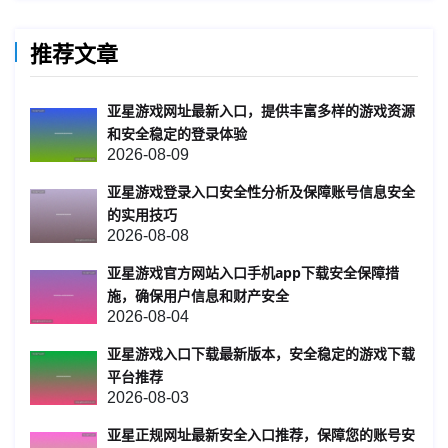
推荐文章
亚星游戏网址最新入口，提供丰富多样的游戏资源
和安全稳定的登录体验
2026-08-09
亚星游戏登录入口安全性分析及保障账号信息安全
的实用技巧
2026-08-08
亚星游戏官方网站入口手机app下载安全保障措
施，确保用户信息和财产安全
2026-08-04
亚星游戏入口下载最新版本，安全稳定的游戏下载
平台推荐
2026-08-03
亚星正规网址最新安全入口推荐，保障您的账号安