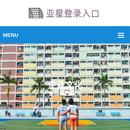
企业文化
首页
企业文化